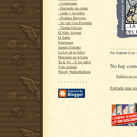
- Contáctame
- Haciendo un cómic
- Links y favoritos
- Premios Bloggers
- Se vale Una Propinita
- Tienda OnLine
El Niño Vegetal
El Sabio
Fenómeno
Juanito Extraño
La Ley de la Selva
Por
Gabriel Cruz
Marciano en la Luna
Tu & Yo ...Y los niños
No hay come
Vida Animal
Woody Warkettledrum
Publicar un c
· · · · · · · · · ·
Entrada más re