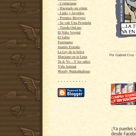
- Contáctame
- Haciendo un cómic
- Links y favoritos
- Premios Bloggers
- Se vale Una Propinita
- Tienda OnLine
El Niño Vegetal
El Sabio
Fenómeno
Juanito Extraño
La Ley de la Selva
Por
Gabriel Cruz
Marciano en la Luna
Tu & Yo ...Y los niños
Vida Animal
Woody Warkettledrum
· · · · · · · · · ·