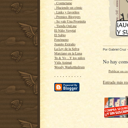
- Contáctame
- Haciendo un cómic
- Links y favoritos
- Premios Bloggers
- Se vale Una Propinita
- Tienda OnLine
El Niño Vegetal
El Sabio
Fenómeno
Juanito Extraño
La Ley de la Selva
Por
Gabriel Cruz
Marciano en la Luna
Tu & Yo ...Y los niños
No hay come
Vida Animal
Woody Warkettledrum
Publicar un c
· · · · · · · · · ·
Entrada más re