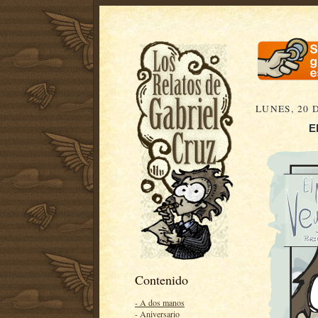
LUNES, 20 
E
Contenido
- A dos manos
- Aniversario