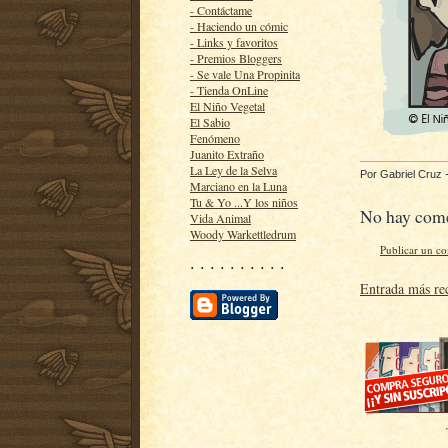
- Contáctame
- Haciendo un cómic
- Links y favoritos
- Premios Bloggers
- Se vale Una Propinita
- Tienda OnLine
El Niño Vegetal
El Sabio
Fenómeno
Juanito Extraño
La Ley de la Selva
Por
Gabriel Cruz
Marciano en la Luna
Tu & Yo ...Y los niños
No hay come
Vida Animal
Woody Warkettledrum
Publicar un c
· · · · · · · · · ·
Entrada más re