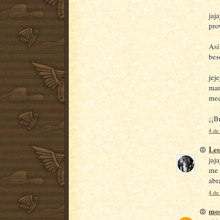
jaj
pro
Así
beso
jej
mar
mec
¡¡B
4 de
Le
jaj
me 
abr
4 de
mos