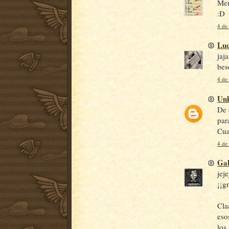
Men
:D
4 de
Luc
jaj
bes
4 de
Un
De 
par
Cua
4 de
Gab
jej
¡¡g
Cla
eso
los 