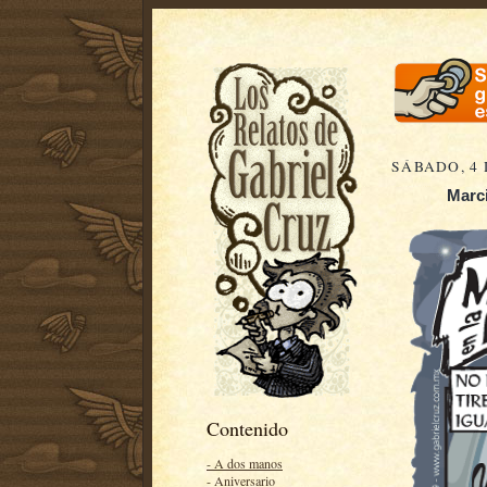
SÁBADO, 4 
Marci
Contenido
- A dos manos
- Aniversario