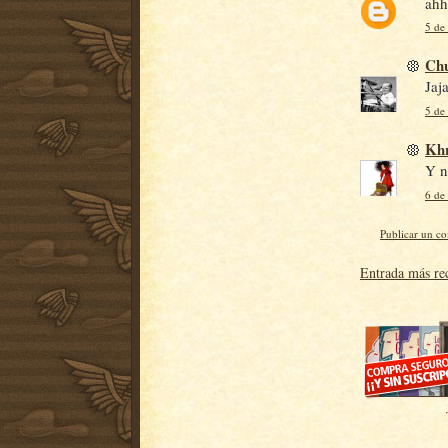
ahh
5 de
Ch
Jaj
5 de
Khr
Y n
6 de
Publicar un c
Entrada más re