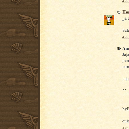
4 de
Hu
jja
Sal
4 de
Anó
Jaj
per
ter
jaja
^^
by
cui
4 de