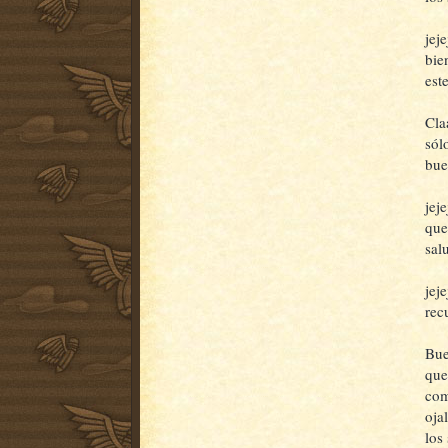
jej
bie
este
Cla
sól
bue
jej
que
salu
jej
rec
Bue
que
com
oja
los