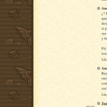
Anó
¿? 
que
des
si 
sus
y b
P.d
tsss
4 de
Anó
Ray
otr
com
zas
4 de
Jua