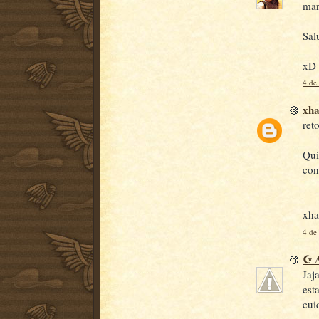
mar
Sal
xD
4 de
xh
ret
Qui
con
xha
4 de
☪ 
Jaj
est
cui