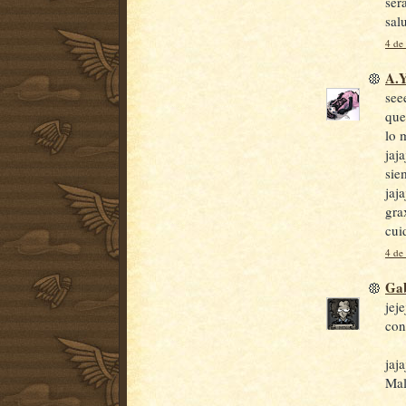
ser
sal
4 de
A.Y
seee
que
lo 
jaja
sie
jaja
gra
cui
4 de
Gab
jej
con
jaj
Mal