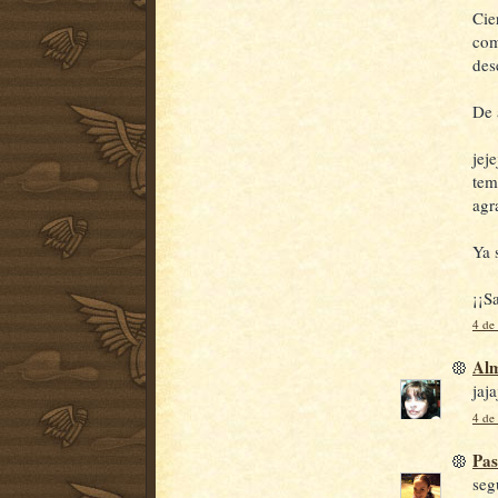
Cie
com
des
De 
jej
tem
agr
Ya 
¡¡S
4 de
Al
jaj
4 de
Pa
seg