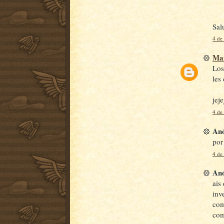
Sal
4 de
Ma
Los
les
jej
4 de
Anó
por
4 de
Anó
ais
inv
com
com