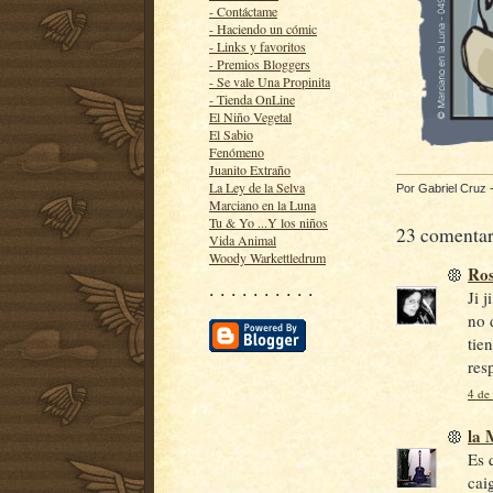
- Contáctame
- Haciendo un cómic
- Links y favoritos
- Premios Bloggers
- Se vale Una Propinita
- Tienda OnLine
El Niño Vegetal
El Sabio
Fenómeno
Juanito Extraño
La Ley de la Selva
Por
Gabriel Cruz
Marciano en la Luna
Tu & Yo ...Y los niños
23 comentar
Vida Animal
Woody Warkettledrum
Ro
· · · · · · · · · ·
Ji 
no 
tie
res
4 de
la
Es 
cai