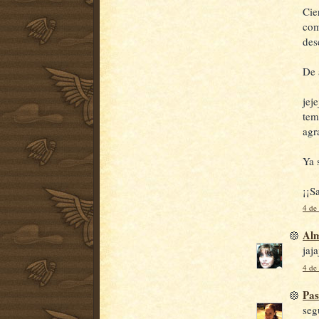
Cie
com
des
De 
jej
tem
agr
Ya 
¡¡S
4 de
Al
jaj
4 de
Pa
seg