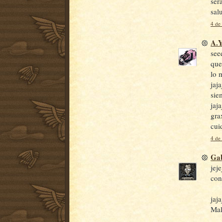
ser
sal
4 de
A.Y
seee
que
lo 
jaja
sie
jaja
gra
cui
4 de
Gab
jej
con
jaj
Mal