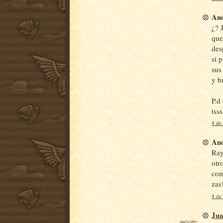
Anó
¿? 
que
des
si 
sus
y b
P.d
tsss
4 de
Anó
Ray
otr
com
zas
4 de
Jua