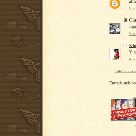
ahh
5 de
Ch
Jaj
5 de
Khr
Y n
6 de
Publicar un c
Entrada más re