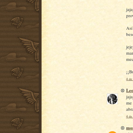
jaj
pro
Así
beso
jej
mar
mec
¡¡B
4 de
Le
jaj
me 
abr
4 de
mos