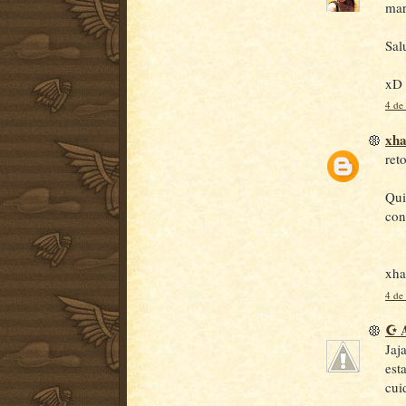
mar
Sal
xD
4 de
xh
ret
Qui
con
xha
4 de
☪ 
Jaj
est
cui