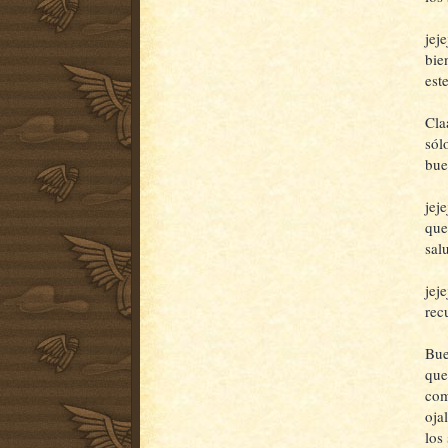
jej
bie
este
Cla
sól
bue
jej
que
salu
jej
rec
Bue
que
com
oja
los