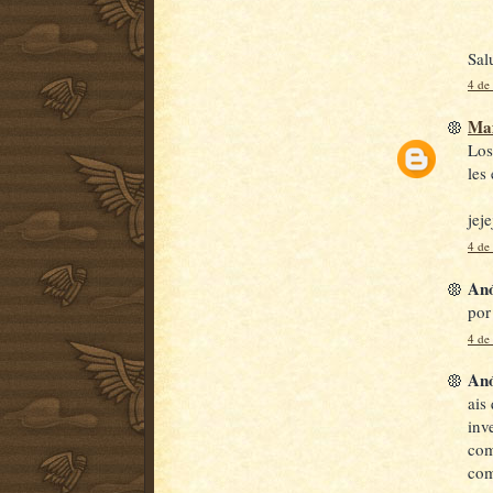
Sal
4 de
Ma
Los
les
jej
4 de
Anó
por
4 de
Anó
ais
inv
com
com