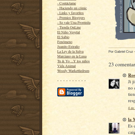
- Contáctame
- Haciendo un cómic
- Links y favoritos
- Premios Bloggers
- Se vale Una Propinita
- Tienda OnLine
El Niño Vegetal
El Sabio
Fenómeno
Juanito Extraño
La Ley de la Selva
Por
Gabriel Cruz
Marciano en la Luna
Tu & Yo ...Y los niños
23 comentar
Vida Animal
Woody Warkettledrum
Ro
· · · · · · · · · ·
Ji 
no 
tie
res
4 de
la
Es 
cai