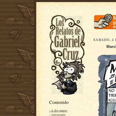
SÁBADO, 4 
Marci
Contenido
- A dos manos
- Aniversario