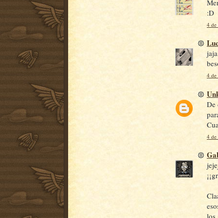
Men
:D
4 de
Luc
jaj
bes
4 de
Un
De 
par
Cua
4 de
Gab
jej
¡¡g
Cla
eso
los 