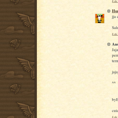
4 de
Hu
jja
Sal
4 de
Anó
Jaj
per
ter
jaja
^^
by
cui
4 de