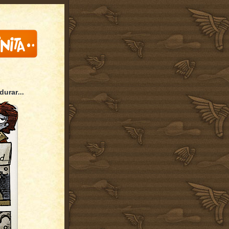
...
durar