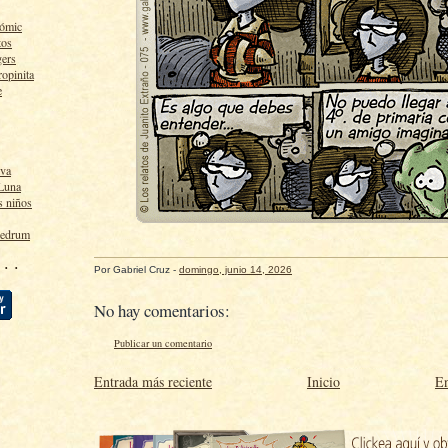
cómic
tos
gers
ropinita
e
lva
 Luna
s niños
ledrum
 · ·
Por
Gabriel Cruz
-
domingo, junio 14, 2026
No hay comentarios:
Publicar un comentario
Entrada más reciente
Inicio
En