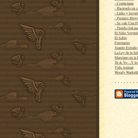
- Contáctame
- Haciendo un 
- Links y favori
- Premios Blog
- Se vale Una P
- Tienda OnLin
El Niño Vegetal
El Sabio
Fenómeno
Juanito Extraño
La Ley de la Se
Marciano en la
Tu & Yo ...Y lo
Vida Animal
Woody Warkett
· · · · · · · ·