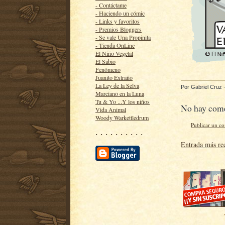
- Contáctame
- Haciendo un cómic
- Links y favoritos
- Premios Bloggers
- Se vale Una Propinita
- Tienda OnLine
El Niño Vegetal
El Sabio
Fenómeno
Juanito Extraño
La Ley de la Selva
Por
Gabriel Cruz
Marciano en la Luna
Tu & Yo ...Y los niños
No hay come
Vida Animal
Woody Warkettledrum
Publicar un c
· · · · · · · · · ·
Entrada más re