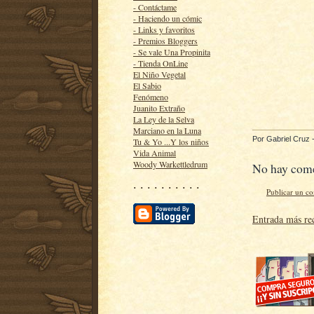
- Contáctame
- Haciendo un cómic
- Links y favoritos
- Premios Bloggers
- Se vale Una Propinita
- Tienda OnLine
El Niño Vegetal
El Sabio
Fenómeno
Juanito Extraño
La Ley de la Selva
Marciano en la Luna
Por
Gabriel Cruz
Tu & Yo ...Y los niños
Vida Animal
Woody Warkettledrum
No hay come
· · · · · · · · · ·
Publicar un c
Entrada más re