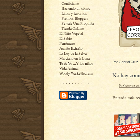
- Contáctame
- Haciendo un cómic
- Links y favoritos
- Premios Bloggers
- Se vale Una Propinita
- Tienda OnLine
El Niño Vegetal
El Sabio
Fenómeno
Juanito Extraño
La Ley de la Selva
Marciano en la Luna
Por
Gabriel Cruz
Tu & Yo ...Y los niños
Vida Animal
Woody Warkettledrum
No hay come
· · · · · · · · · ·
Publicar un c
Entrada más re