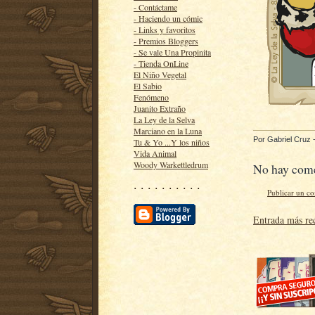
- Contáctame
- Haciendo un cómic
- Links y favoritos
- Premios Bloggers
- Se vale Una Propinita
- Tienda OnLine
El Niño Vegetal
El Sabio
Fenómeno
Juanito Extraño
La Ley de la Selva
Marciano en la Luna
Por
Gabriel Cruz
Tu & Yo ...Y los niños
Vida Animal
Woody Warkettledrum
No hay come
· · · · · · · · · ·
Publicar un c
Entrada más re