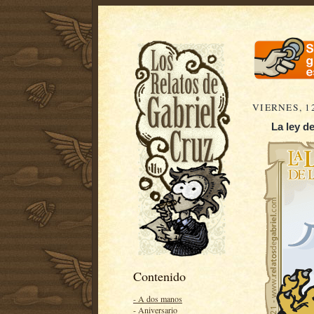
VIERNES, 1
La ley d
Contenido
- A dos manos
- Aniversario