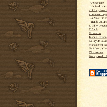
- Contáctame
- Haciendo un 
- Links y favori
- Premios Blog
- Se vale Una P
- Tienda OnLin
El Niño Vegetal
El Sabio
Fenómeno
Juanito Extraño
La Ley de la Se
Marciano en la
Tu & Yo ...Y lo
Vida Animal
Woody Warkett
· · · · · · · ·