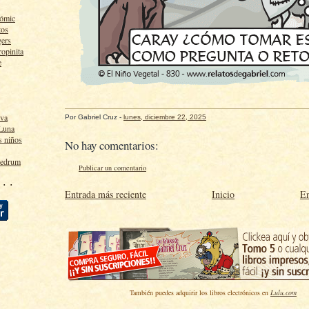
cómic
tos
gers
ropinita
e
lva
Por
Gabriel Cruz
-
lunes, diciembre 22, 2025
 Luna
s niños
No hay comentarios:
ledrum
Publicar un comentario
 · ·
Entrada más reciente
Inicio
En
También puedes adquirir los libros electrónicos en
Lulu.com