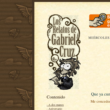
MIÉRCOLES,
Que ya cu
Contenido
Me concederán
- A dos manos
- Aniversario