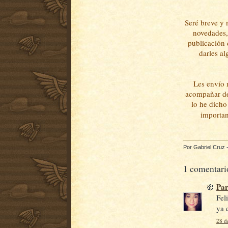
Seré breve y
novedades, 
publicación 
darles a
Les envío 
acompañar de
lo he dicho
importan
Por
Gabriel Cruz
1 comentari
Par
Fel
ya 
28 d