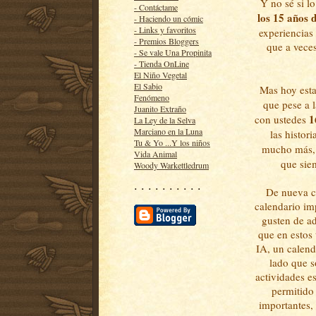
Y no sé si lo
- Contáctame
los 15 años d
- Haciendo un cómic
- Links y favoritos
experiencias
- Premios Bloggers
que a veces
- Se vale Una Propinita
- Tienda OnLine
El Niño Vegetal
El Sabio
Mas hoy est
Fenómeno
que pese a 
Juanito Extraño
1
con ustedes
La Ley de la Selva
Marciano en la Luna
las histor
Tu & Yo ...Y los niños
mucho más
Vida Animal
que sie
Woody Warkettledrum
· · · · · · · · · ·
De nueva cu
calendario imp
gusten de ad
que en estos 
IA, un calend
lado que s
actividades e
permitido 
importantes,