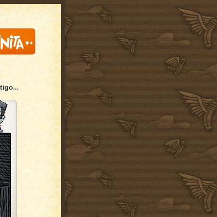
...
tigo