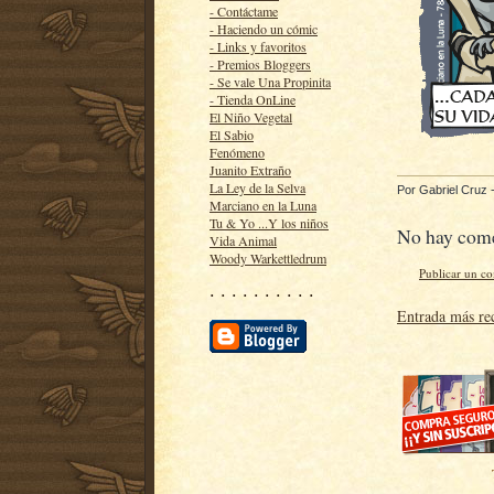
- Contáctame
- Haciendo un cómic
- Links y favoritos
- Premios Bloggers
- Se vale Una Propinita
- Tienda OnLine
El Niño Vegetal
El Sabio
Fenómeno
Juanito Extraño
La Ley de la Selva
Por
Gabriel Cruz
Marciano en la Luna
Tu & Yo ...Y los niños
No hay come
Vida Animal
Woody Warkettledrum
Publicar un c
· · · · · · · · · ·
Entrada más re