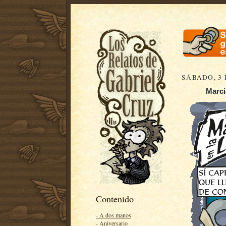
SÁBADO, 3 
Marci
Contenido
- A dos manos
- Aniversario