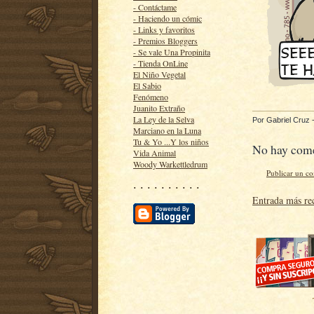
- Contáctame
- Haciendo un cómic
- Links y favoritos
- Premios Bloggers
- Se vale Una Propinita
- Tienda OnLine
El Niño Vegetal
El Sabio
Fenómeno
Juanito Extraño
La Ley de la Selva
Por
Gabriel Cruz
Marciano en la Luna
Tu & Yo ...Y los niños
No hay come
Vida Animal
Woody Warkettledrum
Publicar un c
· · · · · · · · · ·
Entrada más re