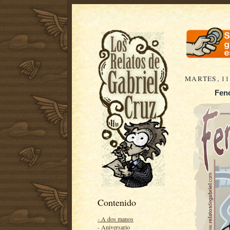
MARTES, 11
Fenó
Contenido
- A dos manos
- Aniversario