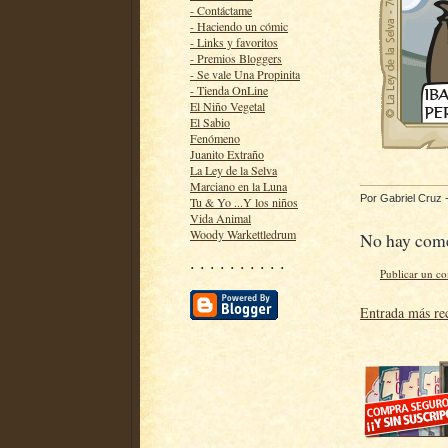
- Contáctame
- Haciendo un cómic
- Links y favoritos
- Premios Bloggers
- Se vale Una Propinita
- Tienda OnLine
El Niño Vegetal
El Sabio
Fenómeno
Juanito Extraño
La Ley de la Selva
Marciano en la Luna
Por
Gabriel Cruz
Tu & Yo ...Y los niños
Vida Animal
Woody Warkettledrum
No hay come
· · · · · · · · · ·
Publicar un c
Entrada más re