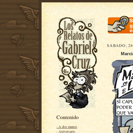
SÁBADO, 26
Marci
Contenido
- A dos manos
- Aniversario