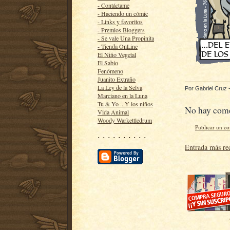
- Contáctame
- Haciendo un cómic
- Links y favoritos
- Premios Bloggers
- Se vale Una Propinita
- Tienda OnLine
El Niño Vegetal
El Sabio
Fenómeno
Juanito Extraño
La Ley de la Selva
Por
Gabriel Cruz
Marciano en la Luna
Tu & Yo ...Y los niños
No hay come
Vida Animal
Woody Warkettledrum
Publicar un c
· · · · · · · · · ·
Entrada más re