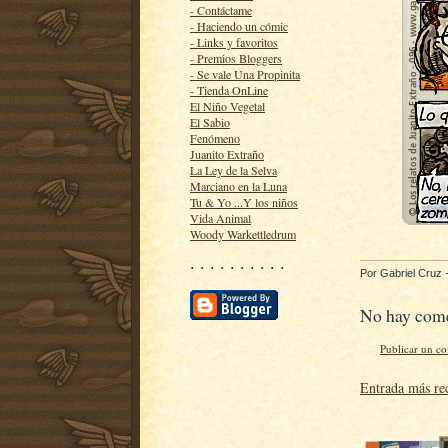
- Contáctame
- Haciendo un cómic
- Links y favoritos
- Premios Bloggers
- Se vale Una Propinita
- Tienda OnLine
El Niño Vegetal
El Sabio
Fenómeno
Juanito Extraño
La Ley de la Selva
Marciano en la Luna
Tu & Yo ...Y los niños
Vida Animal
Woody Warkettledrum
· · · · · · · · · ·
Por
Gabriel Cruz
No hay come
Publicar un c
Entrada más re