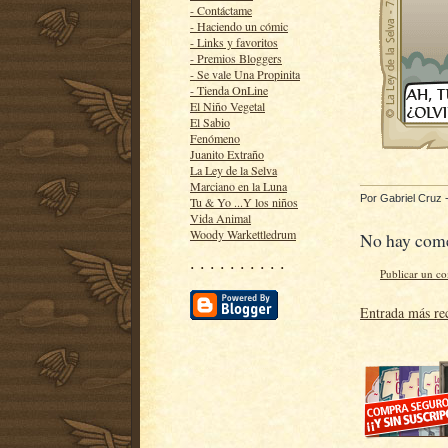
- Contáctame
- Haciendo un cómic
- Links y favoritos
- Premios Bloggers
- Se vale Una Propinita
- Tienda OnLine
El Niño Vegetal
El Sabio
Fenómeno
Juanito Extraño
La Ley de la Selva
Marciano en la Luna
Por
Gabriel Cruz
Tu & Yo ...Y los niños
Vida Animal
Woody Warkettledrum
No hay come
· · · · · · · · · ·
Publicar un c
Entrada más re