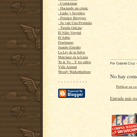
- Contáctame
- Haciendo un cómic
- Links y favoritos
- Premios Bloggers
- Se vale Una Propinita
- Tienda OnLine
El Niño Vegetal
El Sabio
Fenómeno
Juanito Extraño
La Ley de la Selva
Marciano en la Luna
Tu & Yo ...Y los niños
Por
Gabriel Cruz
Vida Animal
Woody Warkettledrum
No hay come
· · · · · · · · · ·
Publicar un c
Entrada más re