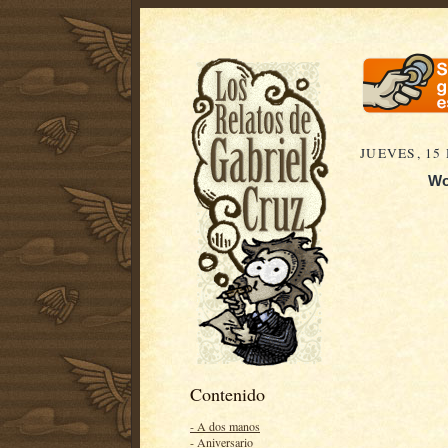
JUEVES, 15
Wo
Contenido
- A dos manos
- Aniversario