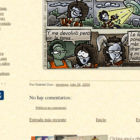
cómic
tos
gers
ropinita
e
lva
 Luna
s niños
ledrum
 · ·
Por
Gabriel Cruz
-
domingo, julio 28, 2024
No hay comentarios:
Publicar un comentario
Entrada más reciente
Inicio
En