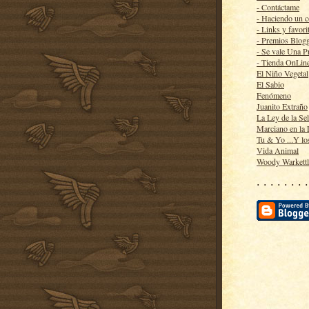
- Contáctame
- Haciendo un 
- Links y favori
- Premios Blog
- Se vale Una P
- Tienda OnLin
El Niño Vegetal
El Sabio
Fenómeno
Juanito Extraño
La Ley de la Se
Marciano en la
Tu & Yo ...Y lo
Vida Animal
Woody Warkett
· · · · · · · ·