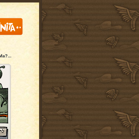
...
'Ma?