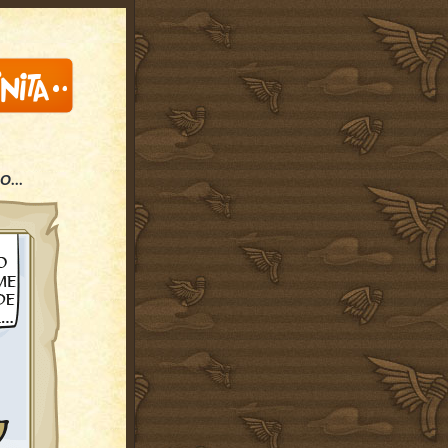
...
DO