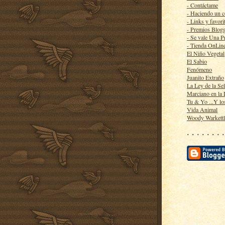
- Contáctame
- Haciendo un 
- Links y favori
- Premios Blog
- Se vale Una P
- Tienda OnLin
El Niño Vegetal
El Sabio
Fenómeno
Juanito Extraño
La Ley de la Se
Marciano en la
Tu & Yo ...Y lo
Vida Animal
Woody Warkett
· · · · · · · ·