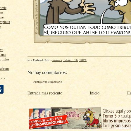
cómic
tos
gers
ropinita
e
lva
 Luna
s niños
Por
Gabriel Cruz
-
viernes, febrero 16, 2024
ledrum
No hay comentarios:
 · ·
Publicar un comentario
Entrada más reciente
Inicio
En