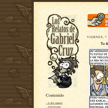
VIERNES, 7
Tu &
Contenido
- A dos manos
- Aniversario