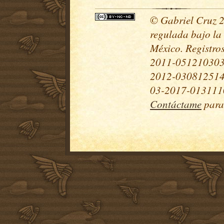
© Gabriel Cruz 20
regulada bajo la
México. Registr
2011-051210303
2012-030812514
03-2017-0131110
Contáctame
para 