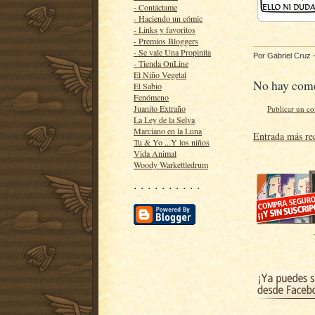
- Contáctame
- Haciendo un cómic
- Links y favoritos
- Premios Bloggers
- Se vale Una Propinita
Por
Gabriel Cruz
- Tienda OnLine
El Niño Vegetal
No hay come
El Sabio
Fenómeno
Juanito Extraño
Publicar un c
La Ley de la Selva
Marciano en la Luna
Entrada más re
Tu & Yo ...Y los niños
Vida Animal
Woody Warkettledrum
· · · · · · · · · ·