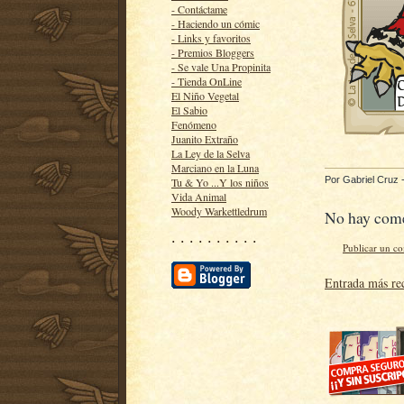
- Contáctame
- Haciendo un cómic
- Links y favoritos
- Premios Bloggers
- Se vale Una Propinita
- Tienda OnLine
El Niño Vegetal
El Sabio
Fenómeno
Juanito Extraño
La Ley de la Selva
Marciano en la Luna
Por
Gabriel Cruz
Tu & Yo ...Y los niños
Vida Animal
Woody Warkettledrum
No hay come
· · · · · · · · · ·
Publicar un c
Entrada más re