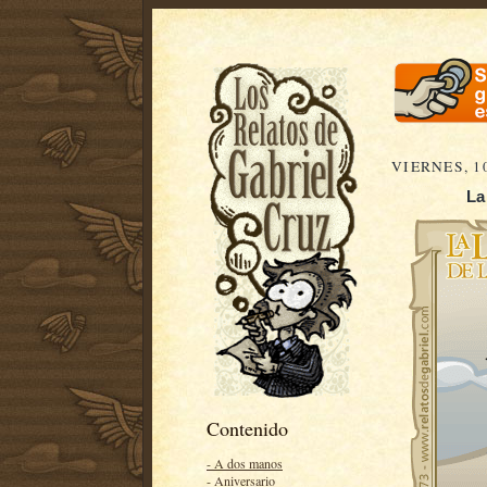
VIERNES, 1
La
Contenido
- A dos manos
- Aniversario