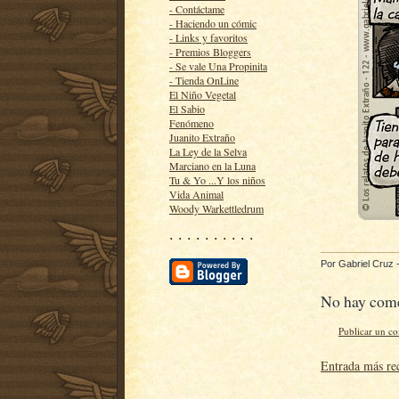
- Contáctame
- Haciendo un cómic
- Links y favoritos
- Premios Bloggers
- Se vale Una Propinita
- Tienda OnLine
El Niño Vegetal
El Sabio
Fenómeno
Juanito Extraño
La Ley de la Selva
Marciano en la Luna
Tu & Yo ...Y los niños
Vida Animal
Woody Warkettledrum
· · · · · · · · · ·
Por
Gabriel Cruz
No hay come
Publicar un c
Entrada más re