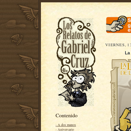
VIERNES, 1
La 
Contenido
- A dos manos
- Aniversario