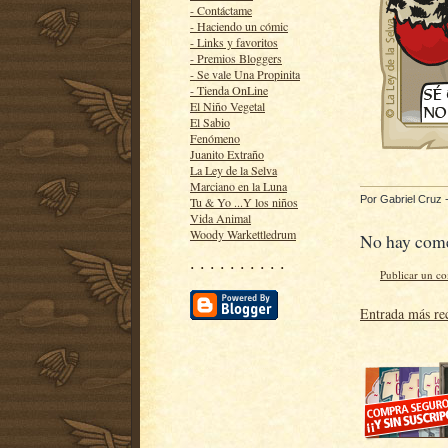
- Contáctame
- Haciendo un cómic
- Links y favoritos
- Premios Bloggers
- Se vale Una Propinita
- Tienda OnLine
El Niño Vegetal
El Sabio
Fenómeno
Juanito Extraño
La Ley de la Selva
Marciano en la Luna
Por
Gabriel Cruz
Tu & Yo ...Y los niños
Vida Animal
Woody Warkettledrum
No hay come
· · · · · · · · · ·
Publicar un c
Entrada más re