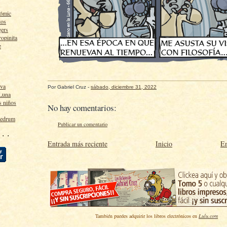
cómic
tos
gers
ropinita
e
lva
Por
Gabriel Cruz
-
sábado, diciembre 31, 2022
 Luna
s niños
No hay comentarios:
ledrum
Publicar un comentario
 · ·
Entrada más reciente
Inicio
En
También puedes adquirir los libros electrónicos en
Lulu.com