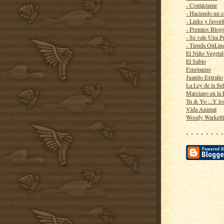
- Contáctame
- Haciendo un 
- Links y favori
- Premios Blog
- Se vale Una P
- Tienda OnLin
El Niño Vegetal
El Sabio
Fenómeno
Juanito Extraño
La Ley de la Se
Marciano en la
Tu & Yo ...Y lo
Vida Animal
Woody Warkett
· · · · · · · ·