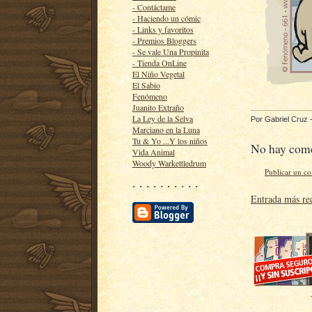
- Contáctame
- Haciendo un cómic
- Links y favoritos
- Premios Bloggers
- Se vale Una Propinita
- Tienda OnLine
El Niño Vegetal
El Sabio
Fenómeno
Juanito Extraño
La Ley de la Selva
Por
Gabriel Cruz
Marciano en la Luna
Tu & Yo ...Y los niños
No hay come
Vida Animal
Woody Warkettledrum
Publicar un c
· · · · · · · · · ·
Entrada más re