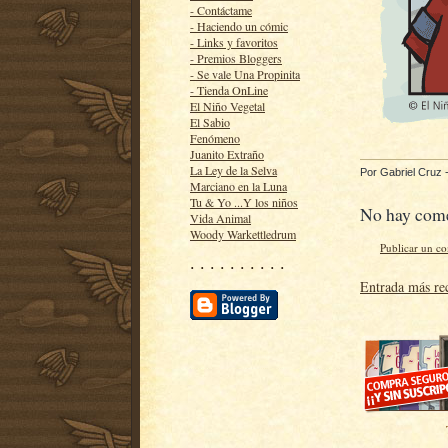
- Contáctame
- Haciendo un cómic
- Links y favoritos
- Premios Bloggers
- Se vale Una Propinita
- Tienda OnLine
El Niño Vegetal
El Sabio
Fenómeno
Juanito Extraño
La Ley de la Selva
Por
Gabriel Cruz
Marciano en la Luna
Tu & Yo ...Y los niños
No hay come
Vida Animal
Woody Warkettledrum
Publicar un c
· · · · · · · · · ·
Entrada más re