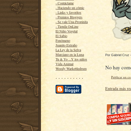
- Contáctame
- Haciendo un cómic
- Links y favoritos
- Premios Bloggers
- Se vale Una Propinita
- Tienda OnLine
El Niño Vegetal
El Sabio
Fenómeno
Juanito Extraño
La Ley de la Selva
Marciano en la Luna
Por
Gabriel Cruz
Tu & Yo ...Y los niños
Vida Animal
No hay come
Woody Warkettledrum
· · · · · · · · · ·
Publicar un c
Entrada más re