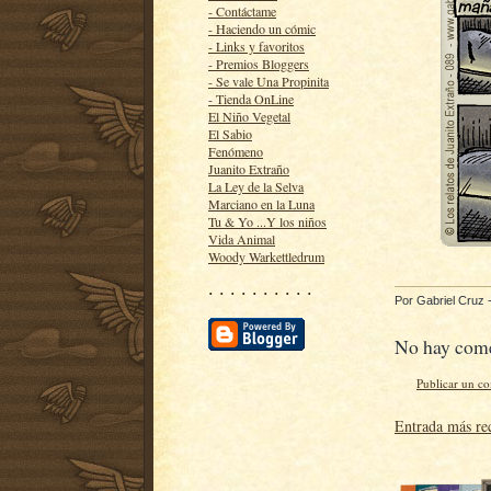
- Contáctame
- Haciendo un cómic
- Links y favoritos
- Premios Bloggers
- Se vale Una Propinita
- Tienda OnLine
El Niño Vegetal
El Sabio
Fenómeno
Juanito Extraño
La Ley de la Selva
Marciano en la Luna
Tu & Yo ...Y los niños
Vida Animal
Woody Warkettledrum
· · · · · · · · · ·
Por
Gabriel Cruz
No hay come
Publicar un c
Entrada más re