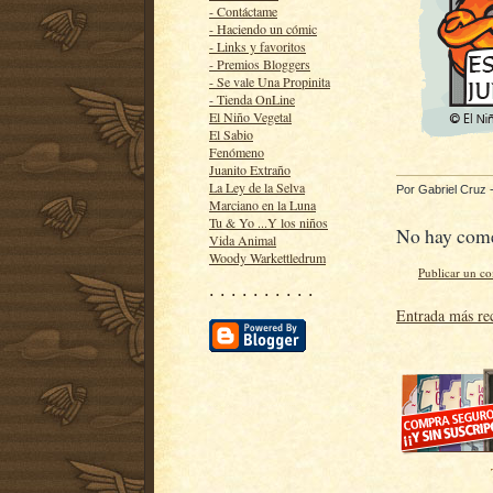
- Contáctame
- Haciendo un cómic
- Links y favoritos
- Premios Bloggers
- Se vale Una Propinita
- Tienda OnLine
El Niño Vegetal
El Sabio
Fenómeno
Juanito Extraño
La Ley de la Selva
Por
Gabriel Cruz
Marciano en la Luna
Tu & Yo ...Y los niños
No hay come
Vida Animal
Woody Warkettledrum
Publicar un c
· · · · · · · · · ·
Entrada más re