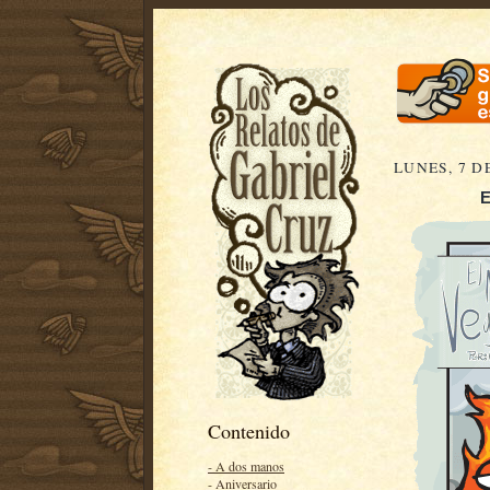
LUNES, 7 D
E
Contenido
- A dos manos
- Aniversario