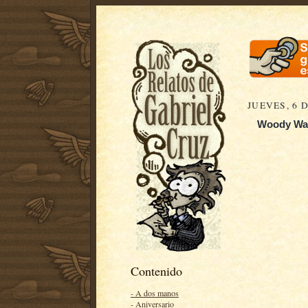
JUEVES, 6 
Woody Wark
Contenido
- A dos manos
- Aniversario