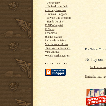
- Contáctame
- Haciendo un cómic
- Links y favoritos
- Premios Bloggers
- Se vale Una Propinita
- Tienda OnLine
El Niño Vegetal
El Sabio
Fenómeno
Juanito Extraño
La Ley de la Selva
Marciano en la Luna
Tu & Yo ...Y los niños
Por
Gabriel Cruz
Vida Animal
Woody Warkettledrum
No hay come
· · · · · · · · · ·
Publicar un c
Entrada más re