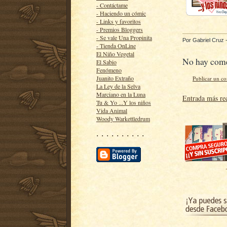
- Contáctame
- Haciendo un cómic
- Links y favoritos
- Premios Bloggers
- Se vale Una Propinita
Por
Gabriel Cruz
- Tienda OnLine
El Niño Vegetal
No hay come
El Sabio
Fenómeno
Juanito Extraño
Publicar un c
La Ley de la Selva
Marciano en la Luna
Entrada más re
Tu & Yo ...Y los niños
Vida Animal
Woody Warkettledrum
· · · · · · · · · ·