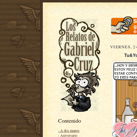
VIERNES, 2
Tu&Yo
Contenido
- A dos manos
- Aniversario