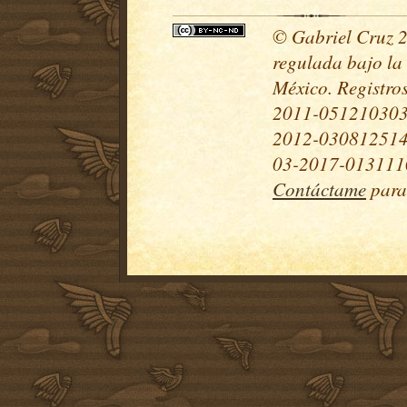
© Gabriel Cruz 20
regulada bajo la
México. Registr
2011-051210303
2012-030812514
03-2017-0131110
Contáctame
para 