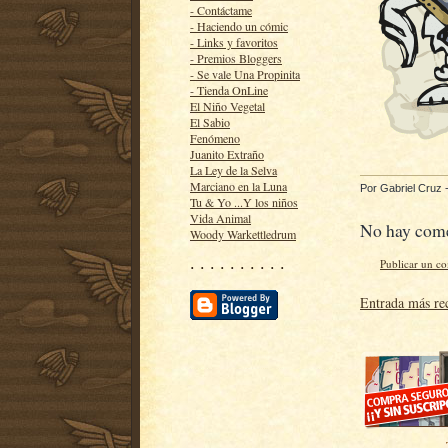
- Contáctame
- Haciendo un cómic
- Links y favoritos
- Premios Bloggers
- Se vale Una Propinita
- Tienda OnLine
El Niño Vegetal
El Sabio
Fenómeno
Juanito Extraño
La Ley de la Selva
Marciano en la Luna
Por
Gabriel Cruz
Tu & Yo ...Y los niños
Vida Animal
No hay come
Woody Warkettledrum
· · · · · · · · · ·
Publicar un c
Entrada más re