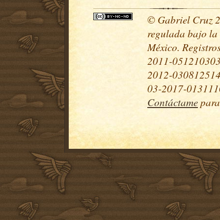
© Gabriel Cruz 20
regulada bajo la
México. Registr
2011-051210303
2012-030812514
03-2017-0131110
Contáctame
para 