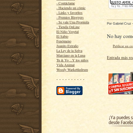
- Contáctame
- Haciendo un cómic
- Links y favoritos
- Premios Bloggers
- Se vale Una Propinita
Por
Gabriel Cruz
- Tienda OnLine
El Niño Vegetal
No hay come
El Sabio
Fenómeno
Juanito Extraño
Publicar un c
La Ley de la Selva
Marciano en la Luna
Entrada más re
Tu & Yo ...Y los niños
Vida Animal
Woody Warkettledrum
· · · · · · · · · ·