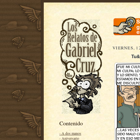
VIERNES, 1
Tu&Y
Contenido
- A dos manos
- Aniversario