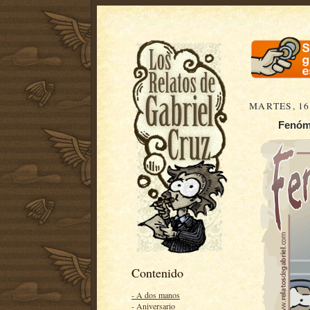
MARTES, 16
Fenóme
Contenido
- A dos manos
- Aniversario