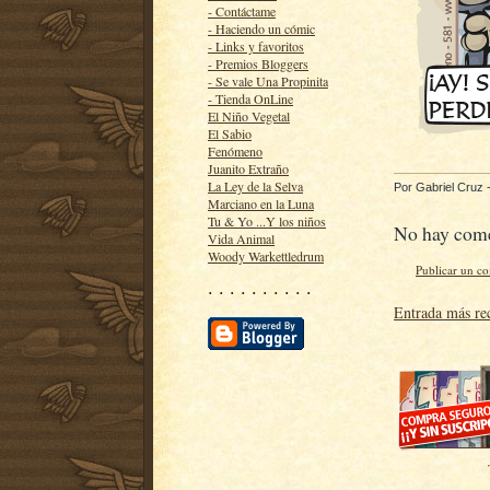
- Contáctame
- Haciendo un cómic
- Links y favoritos
- Premios Bloggers
- Se vale Una Propinita
- Tienda OnLine
El Niño Vegetal
El Sabio
Fenómeno
Juanito Extraño
La Ley de la Selva
Por
Gabriel Cruz
Marciano en la Luna
Tu & Yo ...Y los niños
No hay come
Vida Animal
Woody Warkettledrum
Publicar un c
· · · · · · · · · ·
Entrada más re