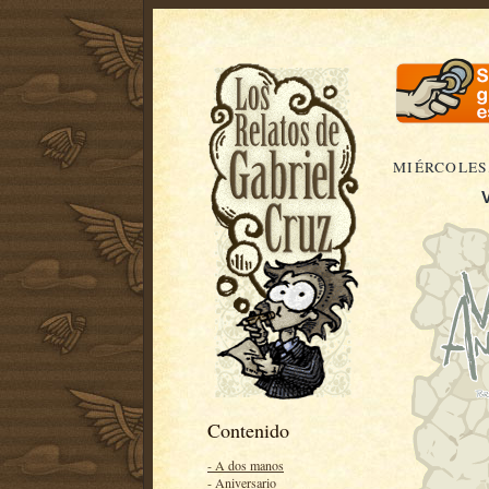
MIÉRCOLES,
V
Contenido
- A dos manos
- Aniversario