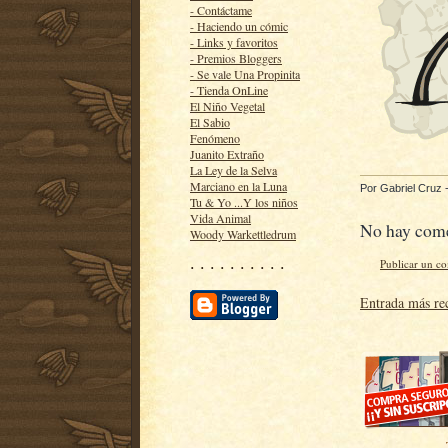
- Contáctame
- Haciendo un cómic
- Links y favoritos
- Premios Bloggers
- Se vale Una Propinita
- Tienda OnLine
El Niño Vegetal
El Sabio
Fenómeno
Juanito Extraño
La Ley de la Selva
Marciano en la Luna
Por
Gabriel Cruz
Tu & Yo ...Y los niños
Vida Animal
No hay come
Woody Warkettledrum
· · · · · · · · · ·
Publicar un c
Entrada más re