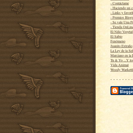
- Contáctame
- Haciendo un 
- Links y favori
- Premios Blog
- Se vale Una P
- Tienda OnLin
El Niño Vegetal
El Sabio
Fenómeno
Juanito Extraño
La Ley de la Se
Marciano en la
Tu & Yo ...Y lo
Vida Animal
Woody Warkett
· · · · · · · ·