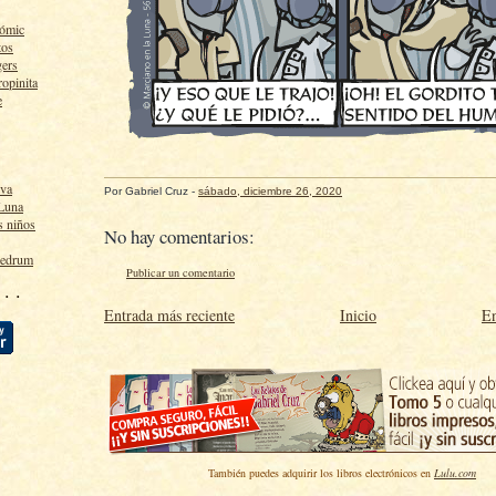
cómic
tos
gers
ropinita
e
lva
Por
Gabriel Cruz
-
sábado, diciembre 26, 2020
 Luna
s niños
No hay comentarios:
ledrum
Publicar un comentario
 · ·
Entrada más reciente
Inicio
En
También puedes adquirir los libros electrónicos en
Lulu.com