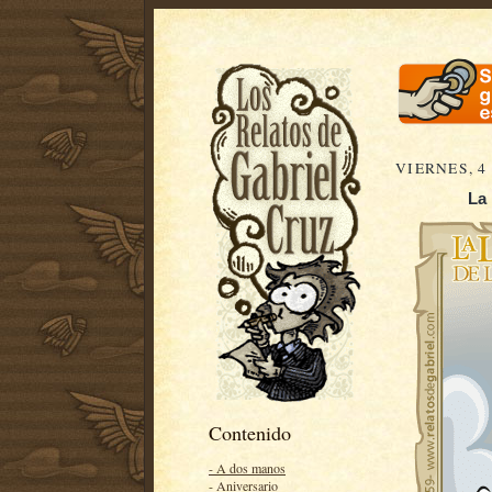
VIERNES, 4
La 
Contenido
- A dos manos
- Aniversario