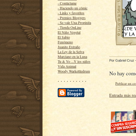
- Contáctame
- Haciendo un cómic
- Links y favoritos
- Premios Bloggers
- Se vale Una Propinita
- Tienda OnLine
El Niño Vegetal
El Sabio
Fenómeno
Juanito Extraño
La Ley de la Selva
Marciano en la Luna
Por
Gabriel Cruz
Tu & Yo ...Y los niños
Vida Animal
Woody Warkettledrum
No hay come
· · · · · · · · · ·
Publicar un c
Entrada más re