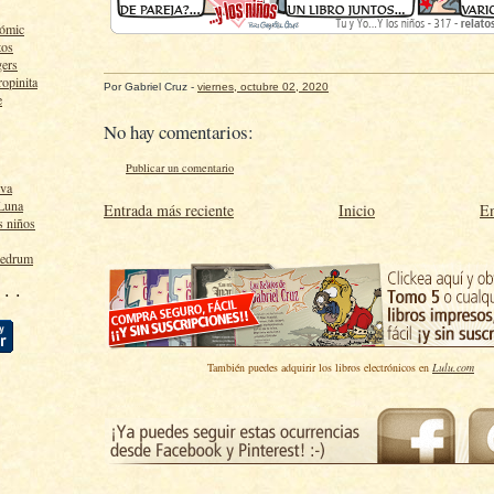
cómic
tos
gers
ropinita
Por
Gabriel Cruz
-
viernes, octubre 02, 2020
e
No hay comentarios:
Publicar un comentario
lva
 Luna
Entrada más reciente
Inicio
En
s niños
ledrum
 · ·
También puedes adquirir los libros electrónicos en
Lulu.com