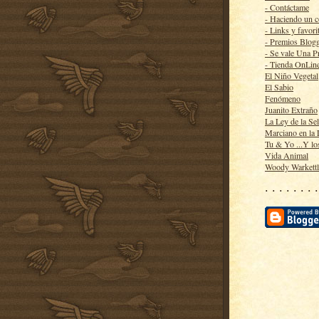
- Contáctame
- Haciendo un 
- Links y favori
- Premios Blog
- Se vale Una P
- Tienda OnLin
El Niño Vegetal
El Sabio
Fenómeno
Juanito Extraño
La Ley de la Se
Marciano en la
Tu & Yo ...Y lo
Vida Animal
Woody Warkett
· · · · · · · ·