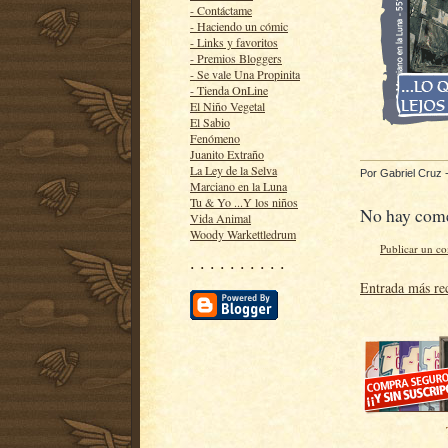
- Contáctame
- Haciendo un cómic
- Links y favoritos
- Premios Bloggers
- Se vale Una Propinita
- Tienda OnLine
El Niño Vegetal
El Sabio
Fenómeno
Juanito Extraño
La Ley de la Selva
Por
Gabriel Cruz
Marciano en la Luna
Tu & Yo ...Y los niños
No hay come
Vida Animal
Woody Warkettledrum
Publicar un c
· · · · · · · · · ·
Entrada más re