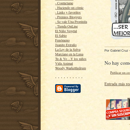
- Contáctame
- Haciendo un cómic
- Links y favoritos
- Premios Bloggers
- Se vale Una Propinita
- Tienda OnLine
El Niño Vegetal
El Sabio
Fenómeno
Juanito Extraño
La Ley de la Selva
Por
Gabriel Cruz
Marciano en la Luna
Tu & Yo ...Y los niños
No hay come
Vida Animal
Woody Warkettledrum
Publicar un c
· · · · · · · · · ·
Entrada más re