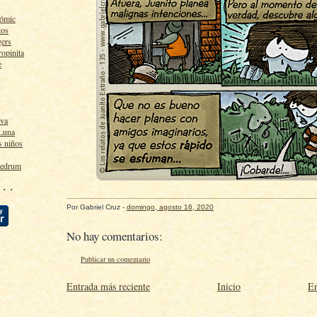
cómic
tos
gers
ropinita
e
lva
 Luna
s niños
ledrum
 · ·
Por
Gabriel Cruz
-
domingo, agosto 16, 2020
No hay comentarios:
Publicar un comentario
Entrada más reciente
Inicio
En