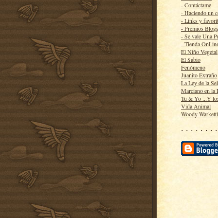
- Contáctame
- Haciendo un 
- Links y favori
- Premios Blog
- Se vale Una P
- Tienda OnLin
El Niño Vegetal
El Sabio
Fenómeno
Juanito Extraño
La Ley de la Se
Marciano en la
Tu & Yo ...Y lo
Vida Animal
Woody Warkett
· · · · · · · ·