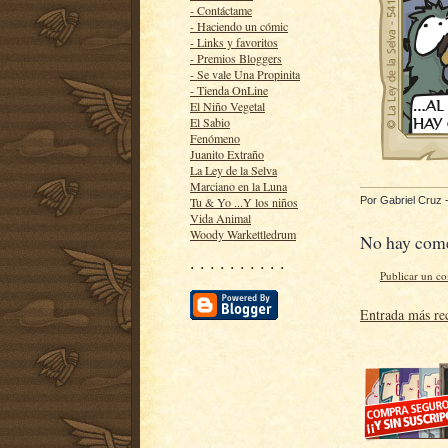
- Contáctame
- Haciendo un cómic
- Links y favoritos
- Premios Bloggers
- Se vale Una Propinita
- Tienda OnLine
El Niño Vegetal
El Sabio
Fenómeno
Juanito Extraño
La Ley de la Selva
Marciano en la Luna
Por
Gabriel Cruz
Tu & Yo ...Y los niños
Vida Animal
Woody Warkettledrum
No hay come
· · · · · · · · · ·
Publicar un c
Entrada más re