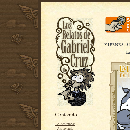
VIERNES, 3
La
Contenido
- A dos manos
- Aniversario