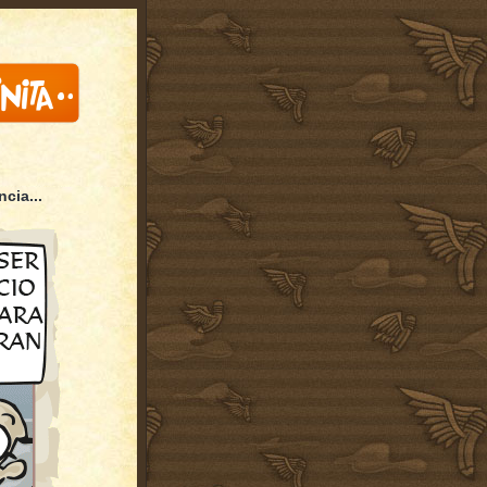
cia...