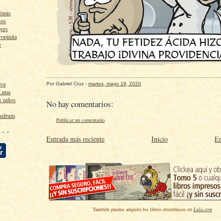
cómic
tos
gers
ropinita
e
lva
Por
Gabriel Cruz
-
martes, mayo 19, 2020
 Luna
s niños
No hay comentarios:
ledrum
Publicar un comentario
 · ·
Entrada más reciente
Inicio
En
También puedes adquirir los libros electrónicos en
Lulu.com