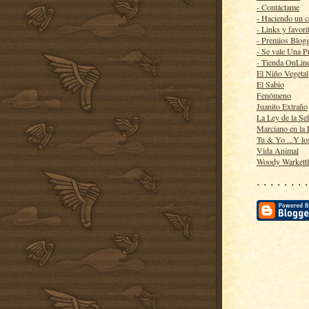
- Contáctame
- Haciendo un 
- Links y favori
- Premios Blog
- Se vale Una P
- Tienda OnLin
El Niño Vegetal
El Sabio
Fenómeno
Juanito Extraño
La Ley de la Se
Marciano en la
Tu & Yo ...Y lo
Vida Animal
Woody Warkett
· · · · · · · ·