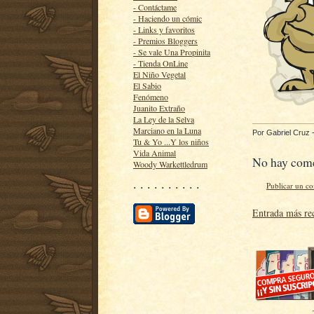
- Contáctame
- Haciendo un cómic
- Links y favoritos
- Premios Bloggers
- Se vale Una Propinita
- Tienda OnLine
El Niño Vegetal
El Sabio
Fenómeno
Juanito Extraño
La Ley de la Selva
Marciano en la Luna
Por
Gabriel Cruz
Tu & Yo ...Y los niños
Vida Animal
No hay come
Woody Warkettledrum
· · · · · · · · · ·
Publicar un c
Entrada más re