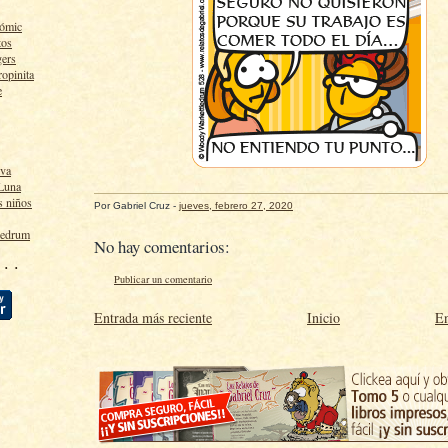
cómic
tos
gers
ropinita
e
lva
 Luna
s niños
Por
Gabriel Cruz
-
jueves, febrero 27, 2020
ledrum
No hay comentarios:
 · ·
Publicar un comentario
Entrada más reciente
Inicio
En