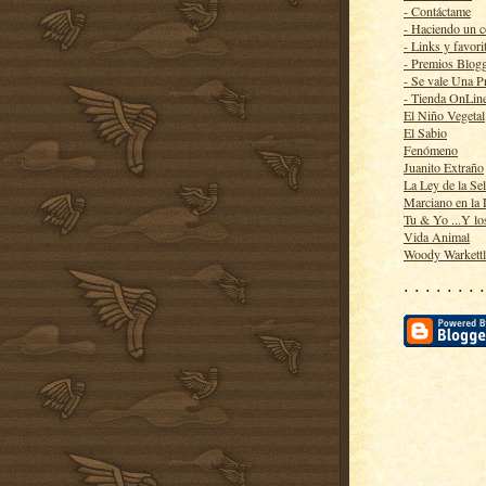
- Contáctame
- Haciendo un 
- Links y favori
- Premios Blog
- Se vale Una P
- Tienda OnLin
El Niño Vegetal
El Sabio
Fenómeno
Juanito Extraño
La Ley de la Se
Marciano en la
Tu & Yo ...Y lo
Vida Animal
Woody Warkett
· · · · · · · ·