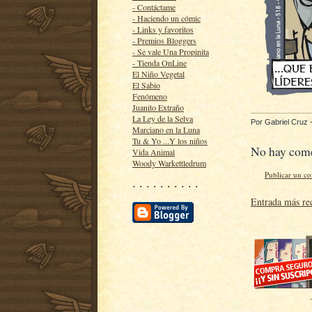
- Contáctame
- Haciendo un cómic
- Links y favoritos
- Premios Bloggers
- Se vale Una Propinita
- Tienda OnLine
El Niño Vegetal
El Sabio
Fenómeno
Juanito Extraño
La Ley de la Selva
Por
Gabriel Cruz
Marciano en la Luna
Tu & Yo ...Y los niños
No hay come
Vida Animal
Woody Warkettledrum
Publicar un c
· · · · · · · · · ·
Entrada más re