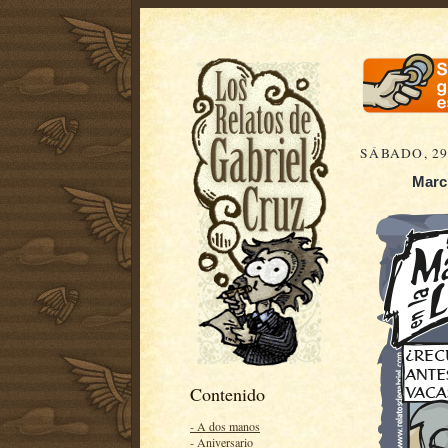
SÁBADO, 29
Marci
Contenido
- A dos manos
- Aniversario